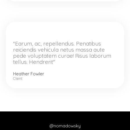
"Earum, ac, repellendus. Penatibus
reiciendis vehicula netus massa aute
pede voluptatem curae! Risus laborum
tellus. Hendrerit"
Heather Fowler
Client
@nomadowsky