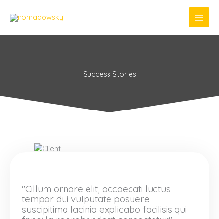
Ir
al
contenido
Success Stories
"Cillum ornare elit, occaecati luctus
tempor dui vulputate posuere
suscipitima lacinia explicabo facilisis qui