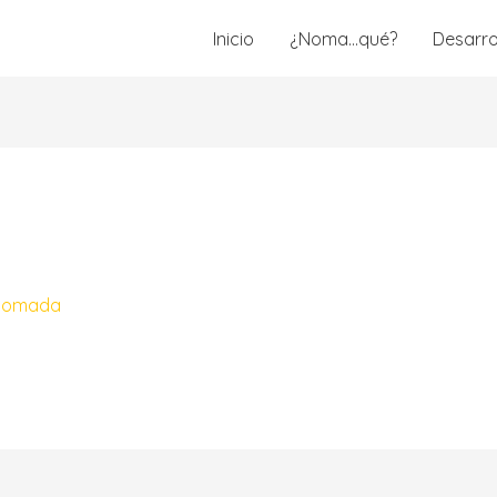
Inicio
¿Noma…qué?
Desarro
nomada