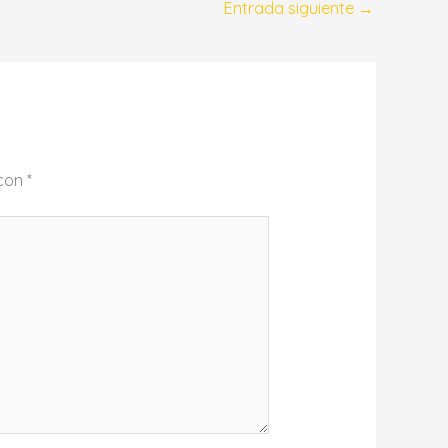
Entrada siguiente
→
 con
*