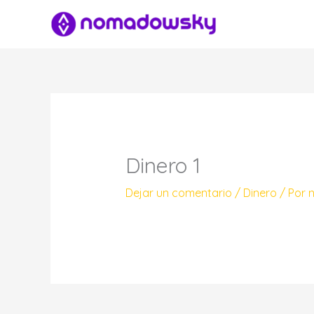
Ir
al
contenido
Dinero 1
Dejar un comentario
/
Dinero
/ Por